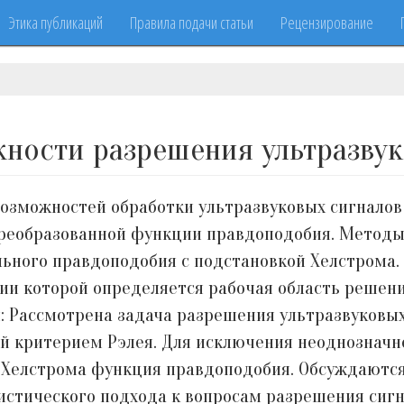
Этика публикаций
Правила подачи статьи
Рецензирование
ности разрешения ультразвук
озможностей обработки ультразвуковых сигналов
реобразованной функции правдоподобия. Методы
ьного правдоподобия с подстановкой Хелстрома.
нии которой определяется рабочая область решен
: Рассмотрена задача разрешения ультразвуковы
й критерием Рэлея. Для исключения неоднозначн
и Хелстрома функция правдоподобия. Обсуждаютс
истического подхода к вопросам разрешения сигн