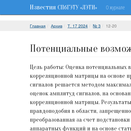
Известия
О журнале
СПбГЭТУ «ЛЭТИ»
Главная
Архив
Т. 17 2024
№ 3
12-20
Потенциальные возмож
Цель работы: Оценка потенциальных в
корреляционной матрицы на основе п
сигналов решается методом максимал
оценок амплитуд сигналов, на основа
корреляционной матрицы. Результаты
правдоподобия в области, запрещенно
преобразованная за счет подстановк
аппаратных функций и на основе стат