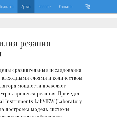
Подписка
Архив
Новости
Контакты
илия резания
й
едены сравнительные исследования
и выходными слоями и количеством
улятора мощности позволяет
етров процесса резания. Приведен
l Instruments LabVIEW (Laboratory
ыла построена модель системы