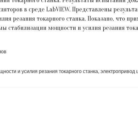
ния токарного станка. Результаты испытаний до
ляторов в среде LabVIEW. Представлены резуль
лия резания токарного станка. Показано, что пр
мы стабилизации мощности и усилия резания ток
лов
ости и усилия резания токарного станка, электропривод ш