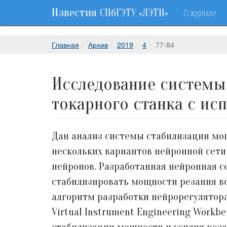
Известия
О журнале
СПбГЭТУ «ЛЭТИ»
Главная
Архив
2019
4
77-84
Исследование системы
токарного станка с ис
Дан анализ системы стабилизации мощ
нескольких вариантов нейронной сет
нейронов. Разработанная нейронная 
стабилизировать мощности резания во
алгоритм разработки нейрорегулятора
Virtual Instrument Engineering Work