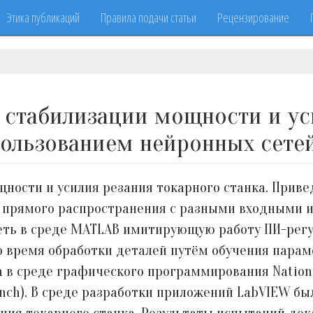
Этика публикаций
Правила подачи статьи
Рецензирование
 стабилизации мощности и ус
пользованием нейронных сете
ности и усилия резания токарного станка. Прив
и прямого распространения с разными входными 
сеть в среде MATLAB имитирующую работу ПИ-рег
 время обработки деталей путём обучения парам
 в среде графического программирования Nationa
bench). В среде разработки приложений LabVIEW б