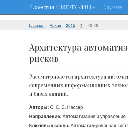
Известия
О журнале
СПбГЭТУ «ЛЭТИ»
Главная
Архив
2015
4
43-48
Архитектура автомати
рисков
Рассматривается архитектура автомат
современных информационных техноло
и базах знаний.
Авторы:
С. С. С. Нассер
Направление:
Автоматизация и управление
Ключевые слова:
Автоматизированная систе