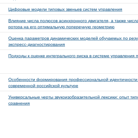
Цифровые модели типовых звеньев систем управления
Влияние числа полюсов асинхронного двигателя, а также числа
ротора на его оптимальную поперечную геометрию
Оценка параметров динамических моделей обучаемых по резу
экспресс-диагностирования
Подходы к оценке интегрального риска в системе управления 
Особенности формирования профессиональной идентичности
современной российской культуре
Универсальные черты звукоизобразительной лексики: опыт тип
сравнения