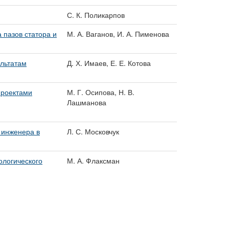
С. К. Поликарпов
 пазов статора и
М. А. Ваганов, И. А. Пименова
льтатам
Д. Х. Имаев, Е. Е. Котова
проектами
М. Г. Осипова, Н. В.
Лашманова
 инженера в
Л. С. Московчук
ологического
М. А. Флаксман