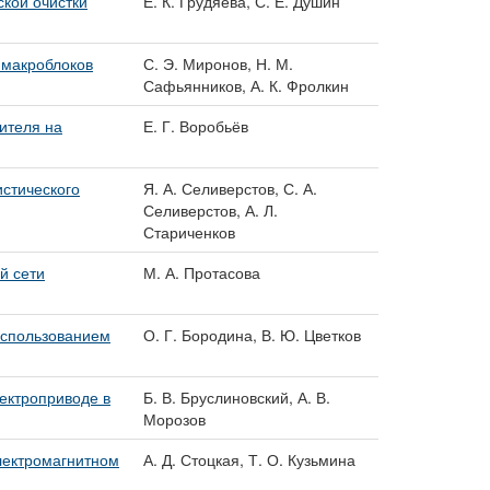
кой очистки
Е. К. Грудяева, С. Е. Душин
 макроблоков
С. Э. Миронов, Н. М.
Сафьянников, А. К. Фролкин
ителя на
Е. Г. Воробьёв
истического
Я. А. Селиверстов, С. А.
Селиверстов, А. Л.
Стариченков
й сети
М. А. Протасова
использованием
О. Г. Бородина, В. Ю. Цветков
ектроприводе в
Б. В. Бруслиновский, А. В.
Морозов
электромагнитном
А. Д. Стоцкая, Т. О. Кузьмина