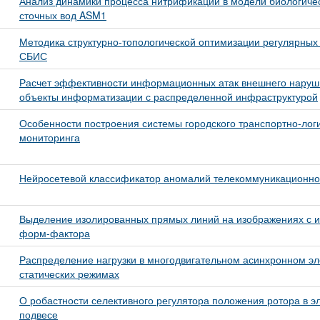
Анализ динамики процесса нитрификации в модели биологичес
сточных вод ASM1
Методика структурно-топологической оптимизации регулярных
СБИС
Расчет эффективности информационных атак внешнего наруш
объекты информатизации с распределенной инфраструктурой
Особенности построения системы городского транспортно-лог
мониторинга
Нейросетевой классификатор аномалий телекоммуникационно
Выделение изолированных прямых линий на изображениях с 
форм-фактора
Распределение нагрузки в многодвигательном асинхронном эл
статических режимах
О робастности селективного регулятора положения ротора в 
подвесе