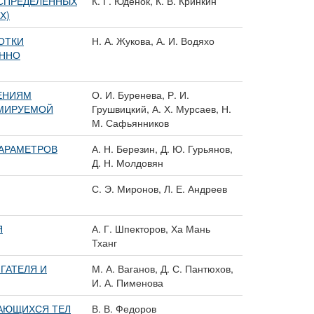
АСПРЕДЕЛЕННЫХ
К. Г. Юденок, К. В. Кринкин
Х)
ОТКИ
Н. А. Жукова, А. И. Водяхо
ЕННО
ЕНИЯМ
О. И. Буренева, Р. И.
ММИРУЕМОЙ
Грушвицкий, А. Х. Мурсаев, Н.
М. Сафьянников
АРАМЕТРОВ
А. Н. Березин, Д. Ю. Гурьянов,
Д. Н. Молдовян
С. Э. Миронов, Л. Е. Андреев
Я
А. Г. Шпекторов, Ха Мань
Тханг
ГАТЕЛЯ И
М. А. Ваганов, Д. С. Пантюхов,
И. А. Пименова
ЩАЮЩИХСЯ ТЕЛ
В. В. Федоров