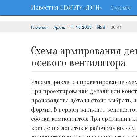
Известия
О журнале
СПбГЭТУ «ЛЭТИ»
Главная
Архив
Т. 16 2023
№ 8
36-41
Схема армирования де
осевого вентилятора
Рассматривается проектирование схем
При проектировании детали или конст
производства детали стоит выбрать, 
формы. В первом варианте вентилятор
сборки компонентов. При сравнении к
крепления лопаток к рабочему колесу.