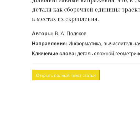
дополнительные напряжения, что, в с
детали как сборочной единицы траек
в местах их скрепления.
Авторы:
В. А. Поляков
Направление:
Информатика, вычислительная
Ключевые слова:
деталь сложной геометрич
Открыть полный текст статьи