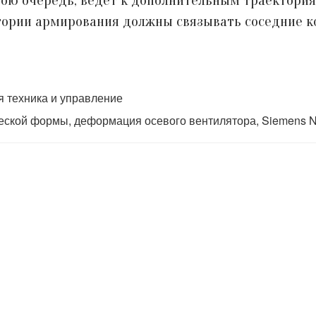
вою очередь, ведет к дополнительным траектори
тории армирования должны связывать соседние 
 техника и управление
еской формы, деформация осевого вентилятора, Siemens 