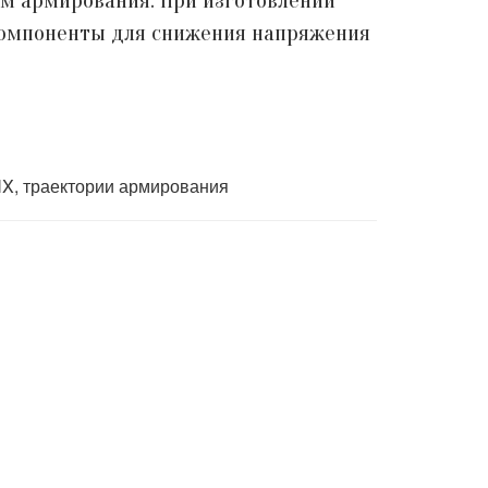
ям армирования. При изготовлении
компоненты для снижения напряжения
NX, траектории армирования