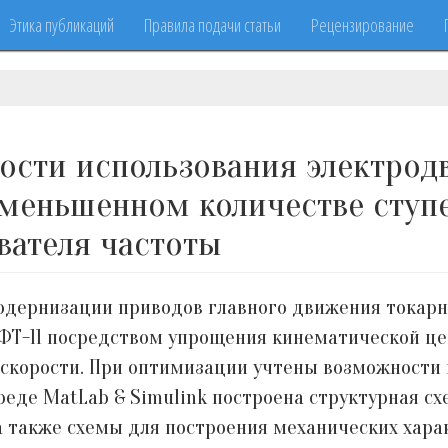
Этика публикаций
Правила подачи статьи
Рецензирование
сти использования электродв
уменьшенном количестве ступ
вателя частоты
дернизации приводов главного движения токарн
 ФТ-11 посредством упрощения кинематической це
 скорости. При оптимизации учтены возможности 
реде MatLab & Simulink построена структурная сх
 также схемы для построения механических харак