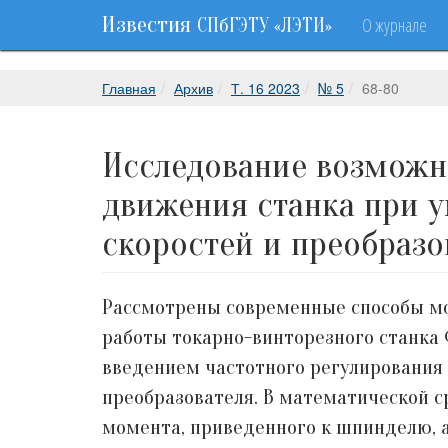
Известия
О журнале
СПбГЭТУ «ЛЭТИ»
Главная
Архив
Т. 16 2023
№ 5
68-80
Исследование возможно
движения станка при 
скоростей и преобразо
Рассмотрены современные способы мо
работы токарно-винторезного станка
введением частотного регулирования
преобразователя. В математической с
момента, приведенного к шпинделю, а