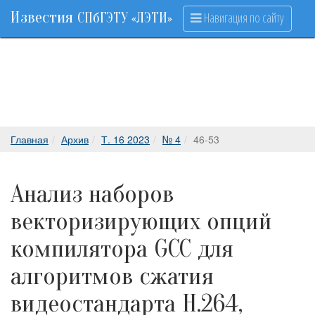
Известия
Навигация по сайту
СПбГЭТУ «ЛЭТИ»
Главная
Архив
Т. 16 2023
№ 4
46-53
Анализ наборов
векторизирующих опций
компилятора GCC для
алгоритмов сжатия
видеостандарта H.264,