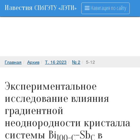
Известия
Навигация по сайту
СПбГЭТУ «ЛЭТИ»
Главная
Архив
Т. 16 2023
№ 2
5-12
Экспериментальное
исследование влияния
градиентной
неоднородности кристалла
системы Bi
-Sb
в
100-C
C