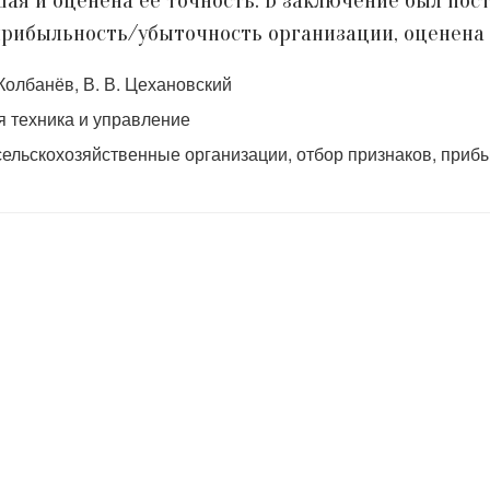
ая и оценена ее точность. В заключение был по
 прибыльность/убыточность организации, оценена
 Колбанёв, В. В. Цехановский
 техника и управление
ельскохозяйственные организации, отбор признаков, прибы