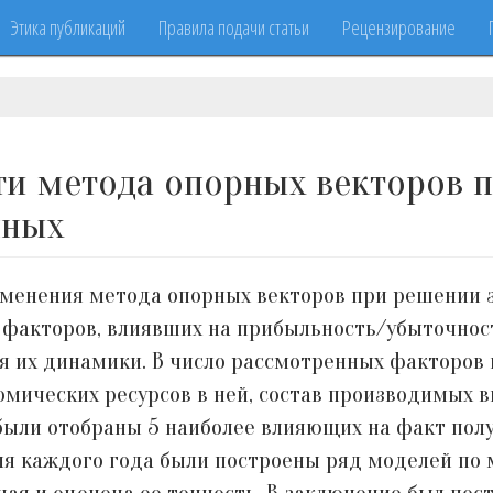
Этика публикаций
Правила подачи статьи
Рецензирование
ти метода опорных векторов 
нных
менения метода опорных векторов при решении з
а факторов, влиявших на прибыльность/убыточнос
я их динамики. В число рассмотренных факторов
омических ресурсов в ней, состав производимых 
были отобраны 5 наиболее влияющих на факт пол
 для каждого года были построены ряд моделей по