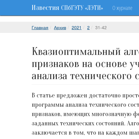
Известия
О журнале
СПбГЭТУ «ЛЭТИ»
Главная
Архив
2021
2
31-42
Квазиоптимальный алг
признаков на основе у
анализа технического 
В статье предложен достаточно прос
программы анализа технического сос
признаков, имеющих многозначную фо
заданных технических состояний. Алг
заключается в том, что на каждом ш