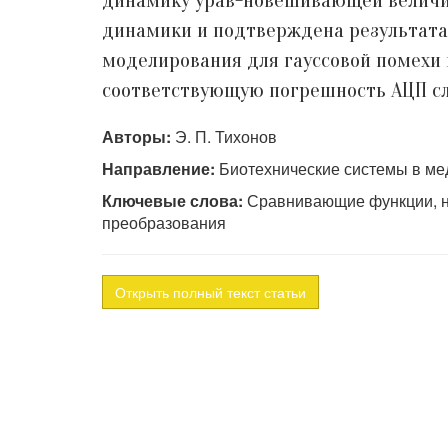
динамику урав-новешивающей величи
динамики и подтверждена результата
моделирования для гауссовой помехи
соответствующую погрешность АЦП сл
Авторы:
Э. П. Тихонов
Направление:
Биотехнические системы в ме
Ключевые слова:
Сравнивающие функции, не
преобразования
Открыть полный текст статьи