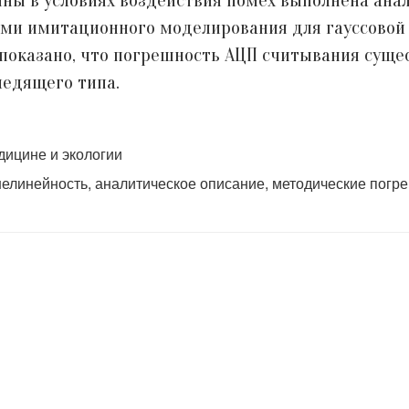
ны в условиях воздействия помех выполнена ан
ми имитационного моделирования для гауссовой
 показано, что погрешность АЦП считывания сущ
едящего типа.
дицине и экологии
линейность, аналитическое описание, методические погр