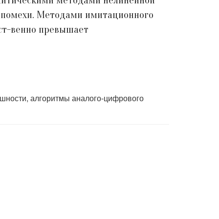
алитическими методами нелинейной
 помехи. Методами имитационного
ест-венно превышает
ешности, алгоритмы аналого-цифрового