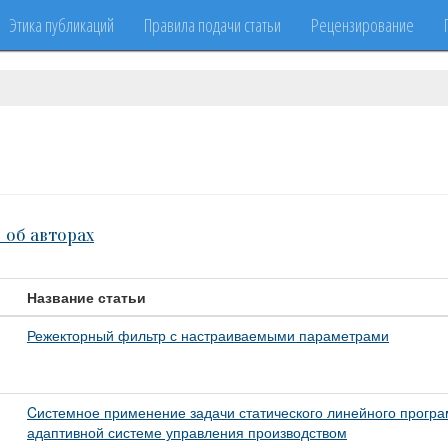
Этика публикаций
Правила подачи статьи
Рецензирование
 об авторах
Название статьи
Режекторный фильтр с настраиваемыми параметрами
Cистемное применение задачи статического линейного прогр
адаптивной системе управления производством