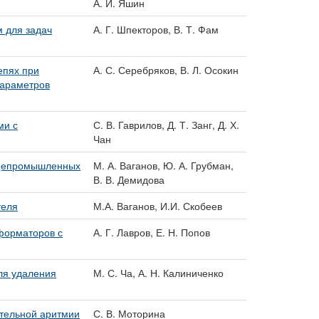
А. И. Яшин
 для задач
А. Г. Шпекторов, В. Т. Фам
епях при
А. С. Серебряков, В. Л. Осокин
параметров
ми с
С. В. Гаврилов, Д. Т. Занг, Д. Х.
Чан
общепромышленных
М. А. Ваганов, Ю. А. Грубман,
В. В. Демидова
теля
М.А. Ваганов, И.И. Скобеев
форматоров с
А. Г. Лавров, Е. Н. Попов
ля удаления
М. С. Ча, А. Н. Калиниченко
ательной аритмии
С. В. Моторина