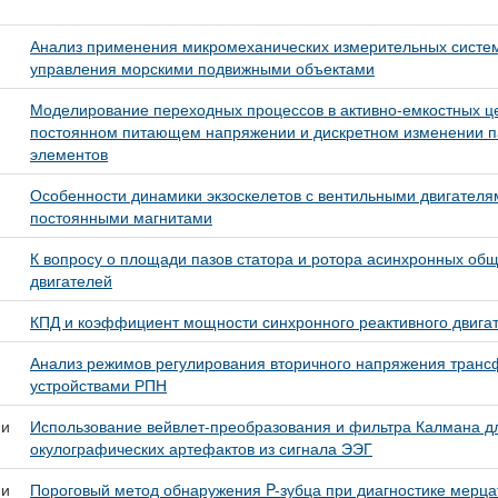
Анализ применения микромеханических измерительных систем
управления морскими подвижными объектами
Моделирование переходных процессов в активно-емкостных ц
постоянном питающем напряжении и дискретном изменении 
элементов
Особенности динамики экзоскелетов с вентильными двигателя
постоянными магнитами
К вопросу о площади пазов статора и ротора асинхронных 
двигателей
КПД и коэффициент мощности синхронного реактивного двига
Анализ режимов регулирования вторичного напряжения транс
устройствами РПН
 и
Использование вейвлет-преобразования и фильтра Калмана д
окулографических артефактов из сигнала ЭЭГ
 и
Пороговый метод обнаружения P-зубца при диагностике мерц