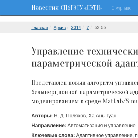
Известия
О журнале
СПбГЭТУ «ЛЭТИ»
Главная
Архив
2014
7
52-55
Управление техническ
параметрической адап
Представлен новый алгоритм управле
безынерционной параметрической ада
моделированием в среде MatLab/Simu
Авторы:
Н. Д. Поляхов, Ха Ань Туан
Направление:
Автоматизация и управление
Ключевые слова:
Адаптивное управление, п