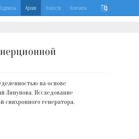
Подписка
Архив
Новости
Контакты
ынерционной
еделенностью на основе
й Ляпунова. Исследование
й синхронного генератора.