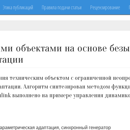
Этика публикаций
Правила подачи статьи
Рецензирование
ими объектами на основе без
тации
ния техническим объектом с ограниченной неопр
птации. Алгоритм синтезирован методом функци
link выполнено на примере управления динамико
араметрическая адаптация, синхронный генератор