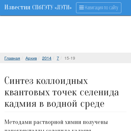
Известия
Навигация по сайту
СПбГЭТУ «ЛЭТИ»
Главная
Архив
2014
7
15-19
Синтез коллоидных
квантовых точек селенида
кадмия в водной среде
Методами растворной химии получены
нанокристаллы селенида кадмия,