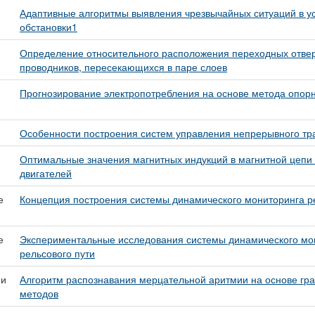
Адаптивные алгоритмы выявления чрезвычайных ситуаций в у
обстановки1
Определение относительного расположения переходных отвер
проводников, пересекающихся в паре слоев
Прогнозирование электропотребления на основе метода опорн
Особенности построения систем управления непрерывного тр
Оптимальные значения магнитных индукций в магнитной цепи
двигателей
е
Концепция построения системы динамического мониторинга р
е
Экспериментальные исследования системы динамического мо
рельсового пути
 и
Алгоритм распознавания мерцательной аритмии на основе гр
методов