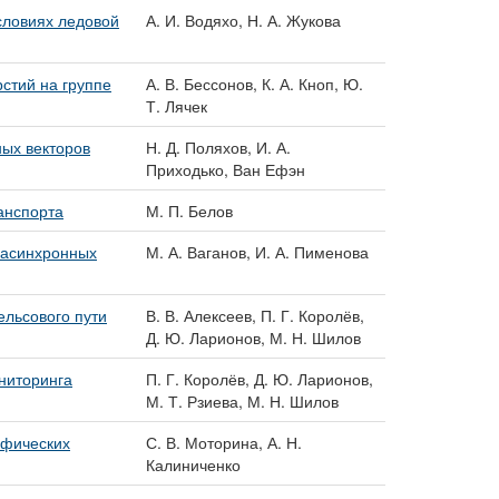
словиях ледовой
А. И. Водяхо, Н. А. Жукова
стий на группе
А. В. Бессонов, К. А. Кноп, Ю.
Т. Лячек
ых векторов
Н. Д. Поляхов, И. А.
Приходько, Ван Ефэн
анспорта
М. П. Белов
 асинхронных
М. А. Ваганов, И. А. Пименова
ельсового пути
В. В. Алексеев, П. Г. Королёв,
Д. Ю. Ларионов, М. Н. Шилов
ниторинга
П. Г. Королёв, Д. Ю. Ларионов,
М. Т. Рзиева, М. Н. Шилов
афических
С. В. Моторина, А. Н.
Калиниченко