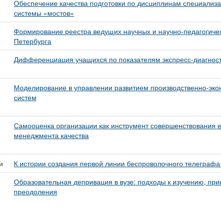
Обеспечение качества подготовки по дисциплинам специализа
системы «мостов»
Формирование реестра ведущих научных и научно-педагогичес
Петербурга
Дифференциация учащихся по показателям экспресс-диагнос
Моделирование в управлении развитием производственно-эко
систем
Самооценка организации как инструмент совершенствования 
менеджмента качества
и
К истории создания первой линии беспроволочного телеграфа
Образовательная депривация в вузе: подходы к изучению, пр
преодоления