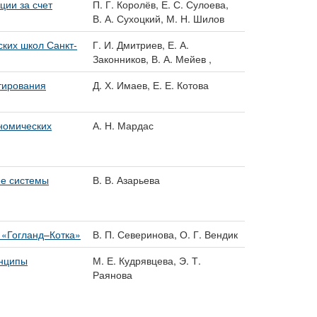
ции за счет
П. Г. Королёв, Е. С. Сулоева,
В. А. Сухоцкий, М. Н. Шилов
ких школ Санкт-
Г. И. Дмитриев, Е. А.
Законников, В. А. Мейев ,
тирования
Д. Х. Имаев, Е. Е. Котова
номических
А. Н. Мардас
ее системы
В. В. Азарьева
 «Гогланд–Котка»
В. П. Северинова, О. Г. Вендик
инципы
М. Е. Кудрявцева, Э. Т.
Раянова