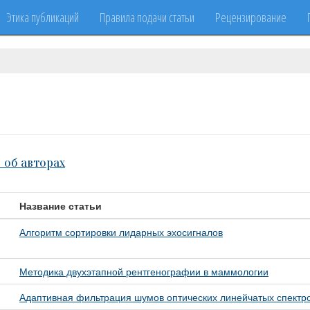
Этика публикаций
Правила подачи статьи
Рецензирование
 об авторах
Название статьи
Алгоритм сортировки лидарных эхосигналов
Методика двухэтапной рентгенографии в маммологии
Адаптивная фильтрация шумов оптических линейчатых спектр